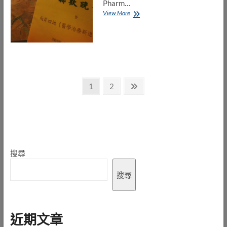
Pharm…
世
View More
界
藥
劑
日
文
Page
Page
Next
1
2
page
章
分
頁
搜尋
搜尋
近期文章