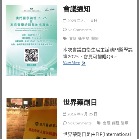
會議通知
2025 年 6 月 10 日
No Comments
會議
衛生局
醫療
本次會議由衛生局主辦澳門醫學論
壇2025，會員可掃瞄QR c…
會
View More
議
通
知
世界藥劑日
2016 年 9 月 25 日
No Comments
會議
課程
醫療
世界藥劑日是由FIP(International