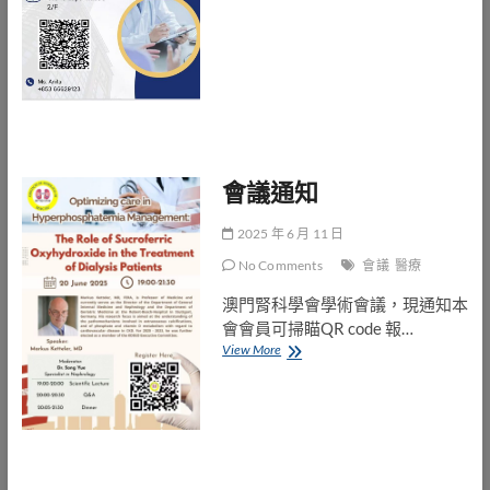
通
知
會議通知
2025 年 6 月 11 日
No Comments
會議
醫療
澳門腎科學會學術會議，現通知本
會會員可掃瞄QR code 報…
會
View More
議
通
知