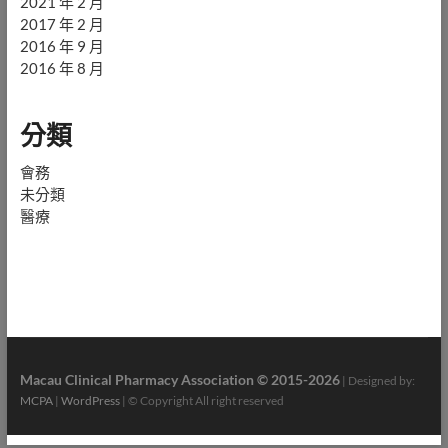
2021 年 2 月
2017 年 2 月
2016 年 9 月
2016 年 8 月
分類
會務
未分類
醫療
Macau Clinical Pharmacy Association © 2015-2026
| Designed by:
MCPA
|
WordPress
| © Copyright All right reserved