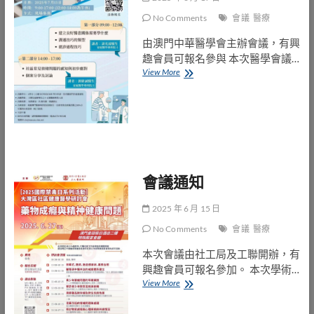
導
師
No Comments
會議
醫療
培
訓
由澳門中華醫學會主辦會議，有興
課
趣會員可報名參與 本次醫學會議…
程
會
View More
議
通
知
會議通知
2025 年 6 月 15 日
No Comments
會議
醫療
本次會議由社工局及工聯開辦，有
興趣會員可報名參加。 本次學術…
會
View More
議
通