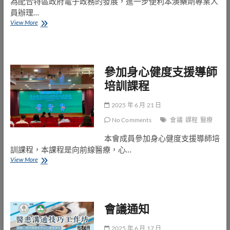
為配合特區政府電子政務的發展，進一步便利本澳藥劑專業人
員辦理…
藥
View More
監
局
推
出
參加身心健度支援導師
“一
戶
培訓課程
通”
藥
劑
2025 年 6 月 21 日
專
No Comments
會議
課程
醫療
業
人
本會成員參加身心健度支援導師培
員
訓課程，本課程是向前線醫療，心…
完
參
View More
全
加
執
身
照
心
續
健
期
會議通知
度
服
支
務
援
2025 年 6 月 17 日