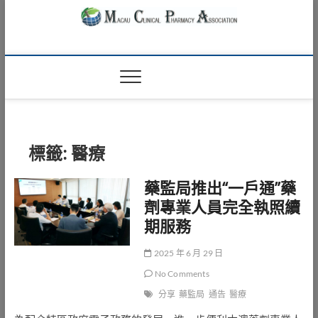
Skip
to
content
Macau Clinical
澳門臨床藥學會
Pharmacy
Association
標籤:
醫療
藥監局推出“一戶通”藥
劑專業人員完全執照續
期服務
2025 年 6 月 29 日
No Comments
分享
藥監局
通告
醫療