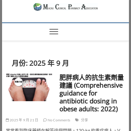
Skip
to
content
Macau Clinical
澳門臨床藥學會
Pharmacy
Association
月份:
2025 年 9 月
肥胖病人的抗生素劑量
建議 (Comprehensive
guidance for
antibiotic dosing in
obese adults: 2022)
2025 年 9 月 21 日
No Comments
分享
常常看到臨床藥師在解答這個問題，120-kg 的重症病人，V…