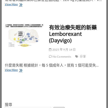
肥
View More
胖
病
人
的
有效治療失眠的新藥
抗
生
Lemborexant
素
(Dayvigo)
劑
量
建
2025 年 9 月 14 日
議
(Comprehensive
No Comments
分享
guidance
什麼是失眠 根據統計，每 5 個成年人，就有 1 個可能受失…
for
antibiotic
有
View More
dosing
效
in
治
obese
療
adults:
失
2022)
眠
的
新
搜尋
藥