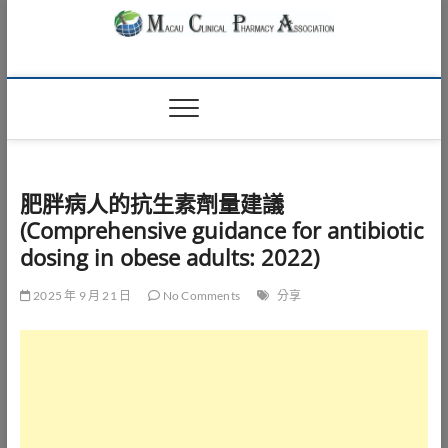
Skip
to
content
Macau Clinical
澳門臨床藥學會
Pharmacy
Association
肥胖病人的抗生素劑量建議
(Comprehensive guidance for antibiotic
dosing in obese adults: 2022)
2025 年 9 月 21 日
No Comments
分享