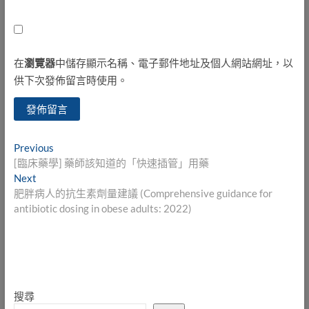
在
瀏覽器
中儲存顯示名稱、電子郵件地址及個人網站網址，以
供下次發佈留言時使用。
文
Previous
Previous
post:
[臨床藥學] 藥師該知道的「快速插管」用藥
章
Next
Next
導
post:
肥胖病人的抗生素劑量建議 (Comprehensive guidance for
antibiotic dosing in obese adults: 2022)
覽
搜尋