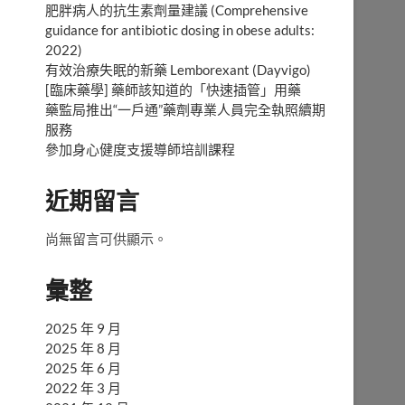
肥胖病人的抗生素劑量建議 (Comprehensive
guidance for antibiotic dosing in obese adults:
2022)
有效治療失眠的新藥 Lemborexant (Dayvigo)
[臨床藥學] 藥師該知道的「快速插管」用藥
藥監局推出“一戶通”藥劑專業人員完全執照續期
服務
參加身心健度支援導師培訓課程
近期留言
尚無留言可供顯示。
彙整
2025 年 9 月
2025 年 8 月
2025 年 6 月
2022 年 3 月