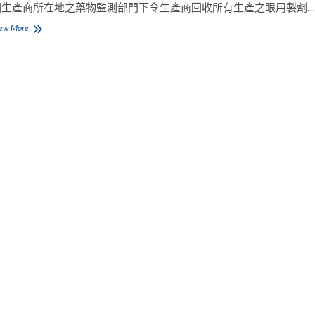
因生產商所在地之藥物監測部門下令生產商回收所有生產之眼用製劑…
藥
ew More
物
事
務
廳
通
告
－
藥
物
回
收