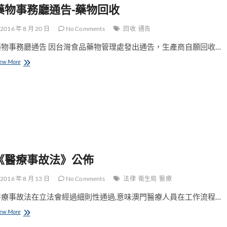
藥物事務廳通告-藥物回收
2016 年 8 月 20 日
No Comments
回收
通告
藥物事務廳通告 因台灣食品藥物管理處發出通告，生產商自願回收…
藥
ew More
物
事
務
廳
通
告-
藥
物
回
收
《醫療事故法》公佈
2016 年 8 月 13 日
No Comments
法律
衛生局
醫療
醫療事故法在立法會經過細則性通過,意味澳門醫療人員在工作流程…
《醫
ew More
療