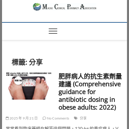
Skip
to
content
Macau Clinical
澳門臨床藥學會
Pharmacy
Association
標籤:
分享
肥胖病人的抗生素劑量
建議 (Comprehensive
guidance for
antibiotic dosing in
obese adults: 2022)
2025 年 9 月 21 日
No Comments
分享
常常看到臨床藥師在解答這個問題，120-kg 的重症病人，V…