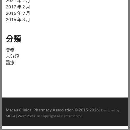
2021 年 2 月
2017 年 2 月
2016 年 9 月
2016 年 8 月
分類
會務
未分類
醫療
Macau Clinical Pharmacy Association © 2015-2026
| Designed by:
MCPA
|
WordPress
| © Copyright All right reserved