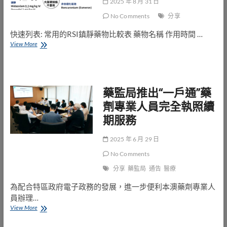
Lemborexant
2025 年 8 月 31 日
(Dayvigo)
No Comments
分享
快速列表: 常用的RSI鎮靜藥物比較表 藥物名稱 作用時間 …
[臨
View More
床
藥
學]
藥
藥監局推出“一戶通”藥
師
該
劑專業人員完全執照續
知
期服務
道
的
「快
2025 年 6 月 29 日
速
插
No Comments
管」
分享
藥監局
通告
醫療
用
藥
為配合特區政府電子政務的發展，進一步便利本澳藥劑專業人
員辦理…
藥
View More
監
局