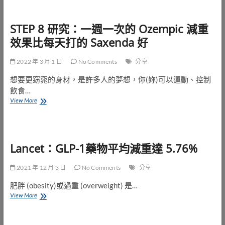
推
出
STEP 8 研究：一週一次的 Ozempic 減重
“一
戶
效果比每天打的 Saxenda 好
通”
藥
2022 年 3 月 1 日
劑
No Comments
分享
專
想要更窈窕的身材，是許多人的夢想，你(妳)可以運動、控制
業
人
飲食…
員
STEP
View More
完
8
全
研
執
究：
照
一
續
Lancet：GLP-1藥物平均減重達 5.76%
週
期
一
服
次
2021 年 12 月 3 日
No Comments
分享
務
的
Ozempic
肥胖 (obesity)或過重 (overweight) 是…
減
Lancet：
View More
重
GLP-
效
1
果
藥