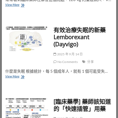
肥
View More
胖
病
人
的
有效治療失眠的新藥
抗
生
Lemborexant
素
(Dayvigo)
劑
量
建
2025 年 9 月 14 日
議
(Comprehensive
No Comments
分享
guidance
什麼是失眠 根據統計，每 5 個成年人，就有 1 個可能受失…
for
antibiotic
有
View More
dosing
效
in
治
obese
療
adults:
失
2022)
[臨床藥學] 藥師該知道
眠
的
的「快速插管」用藥
新
藥