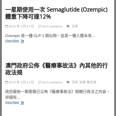
比
物
每
一星期使用一次 Semaglutide (Ozempic)
平
天
均
體重下降可達12%
打
減
的
重
Saxenda
2021 年 2 月 27 日
達
No Comments
分享
好
5.76%
Ozempic 是一種 GLP-1 類似物，這是一種人體本來…
一
View More
星
期
使
用
澳門政府公佈《醫療事故法》內其他的行
一
次
政法規
Semaglutide
(Ozempic)
2017 年 2 月 21 日
體
No Comments
分享
法律
衛生局
重
政府最新一期憲報已公佈《醫療事故法》相關行政法之內容，
下
降
詳細有…
可
澳
View More
達
門
12%
政
府