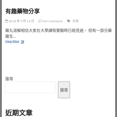
公
有趣藥物分享
佈
《醫
療
2016 年 9 月 10 日
No Comments
分享
事
故
藥丸溶解相信大家在大學課程實驗時已經見過。 但有一部分藥
法》
廠生…
內
有
View More
其
趣
他
藥
的
物
行
分
政
享
法
規
搜尋
搜尋
近期文章