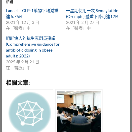
相關
Lancet：GLP-1藥物平均減重
一星期使用一次 Semaglutide
達 5.76%
(Ozempic) 體重下降可達12%
2021 年 12 月 3 日
2021 年 2 月 27 日
在「醫療」中
在「醫療」中
肥胖病人的抗生素劑量建議
(Comprehensive guidance for
antibiotic dosing in obese
adults: 2022)
2025 年 9 月 21 日
在「醫療」中
相關文章: