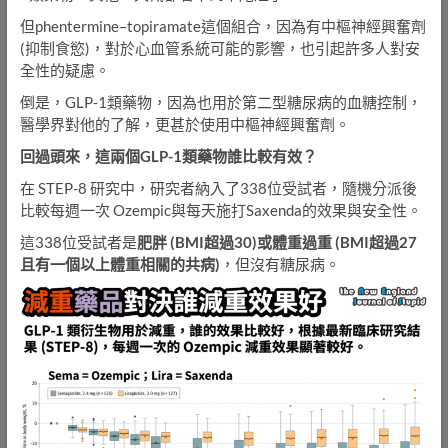
但phentermine–topiramate這個組合，因為有中樞神經興奮劑
(抑制食慾)，對於心血管系統可能的影響，也引起許多人對安
全性的疑慮。
倒是，GLP-1類藥物，因為也用於第二型糖尿病的血糖控制，
醫學界對他的了解，更甚於使用中樞神經興奮劑。
回過頭來，這兩個GLP-1類藥物誰比較有效？
在 STEP-8 研究中，研究者納入了338位受試者，隨機分派後
比較每週一次 Ozempic與每天施打Saxenda的效果與安全性。
這338位受試者是
肥胖 (BMI超過30)或體重過重 (BMI超過27
且有一個以上體重相關的共病)
，但沒有糖尿病。