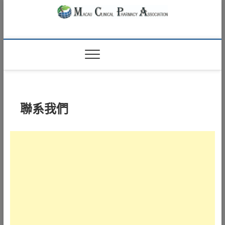
Skip
to
content
Macau Clinical
澳門臨床藥學會
Pharmacy
Association
聯系我們