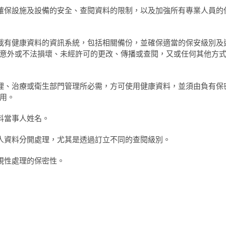
，以確保設施及設備的安全、查閱資料的限制，以及加強所有專業人員的
歷及載有健康資料的資訊系統，包括相關備份，並確保適當的保安級別及
意外或不法損壞、未經許可的更改、傳播或查閱，又或任何其他方
療護理、治療或衛生部門管理所必需，方可使用健康資料，並須由負有保
用。
資料當事人姓名。
餘個人資料分開處理，尤其是透過訂立不同的查閱級別。
常規性處理的保密性。