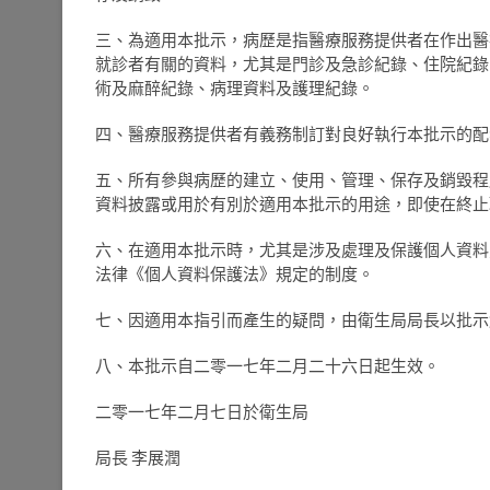
三、為適用本批示，病歷是指醫療服務提供者在作出醫
就診者有關的資料，尤其是門診及急診紀錄、住院紀錄
術及麻醉紀錄、病理資料及護理紀錄。
四、醫療服務提供者有義務制訂對良好執行本批示的配
五、所有參與病歷的建立、使用、管理、保存及銷毀程
資料披露或用於有別於適用本批示的用途，即使在終止
六、在適用本批示時，尤其是涉及處理及保護個人資料方面
法律《個人資料保護法》規定的制度。
七、因適用本指引而產生的疑問，由衛生局局長以批示
八、本批示自二零一七年二月二十六日起生效。
二零一七年二月七日於衛生局
局長 李展潤