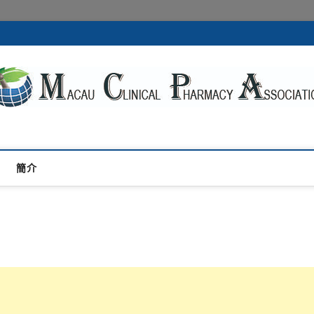
acy Association
們
簡介