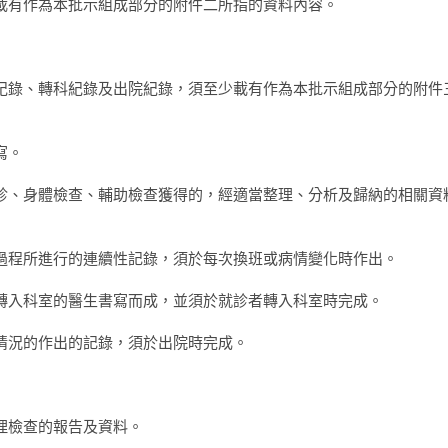
至少載有作為本批示組成部分的附件二所指的資料內容。
病程紀錄、轉科紀錄及出院紀錄，須至少載有作為本批示組成部分的附件
寫。
過問診、身體檢查、輔助檢查獲得的，經適當整理、分析及歸納的相關資
診療過程所進行的連續性記錄，須於每次換班或病情變化時作出。
室及轉入科室的醫生書寫而成，並須於就診者轉入科室時完成。
診療情況的作出的記錄，須於出院時完成。
病理檢查的報告及資料。