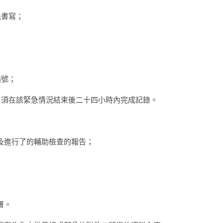
先書寫；
編號；
，須在該緊急情況結束後二十四小時內完成記錄。
，以及進行了的輔助檢查的報告；
署。