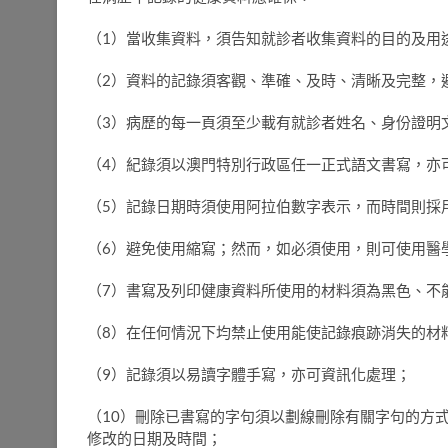
（1）當收集資料，須告知就診者收集資料的目的及用
（2）資料的記錄須客觀、準確、及時、清晰及完整，
（3）病歷的每一頁須至少載有就診者姓名、身份證明
（4）紀錄須以澳門特別行政區任一正式語文書寫，亦
（5）記錄日期時須使用阿拉伯數字表示，而時間則採用
（6）避免使用縮寫；然而，如必須使用，則可使用醫
（7）書寫及列印健康資料所使用的材料須為黑色、不
（8）在任何情況下均禁止使用能使記錄痕跡消失的材
（9）記錄須以易讀字體手寫，亦可資訊化處理；
（10）刪除已書寫的字句須以劃線刪除有關字句的方
修改的日期及時間；