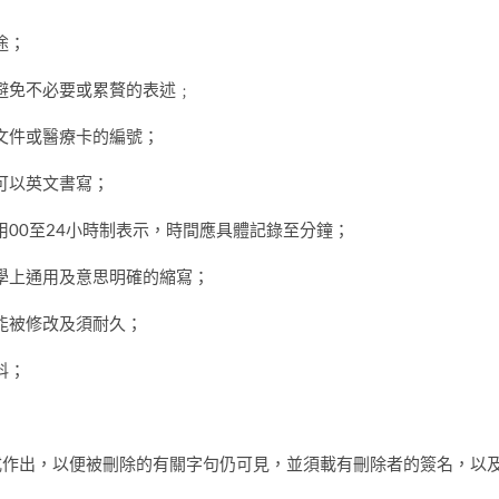
途；
避免不必要或累贅的表述﹔
文件或醫療卡的編號；
可以英文書寫；
00至24小時制表示，時間應具體記錄至分鐘；
學上通用及意思明確的縮寫；
能被修改及須耐久；
料；
式作出，以便被刪除的有關字句仍可見，並須載有刪除者的簽名，以