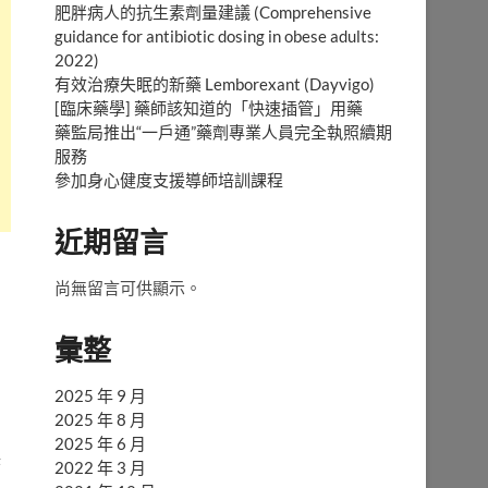
肥胖病人的抗生素劑量建議 (Comprehensive
guidance for antibiotic dosing in obese adults:
2022)
有效治療失眠的新藥 Lemborexant (Dayvigo)
[臨床藥學] 藥師該知道的「快速插管」用藥
藥監局推出“一戶通”藥劑專業人員完全執照續期
服務
參加身心健度支援導師培訓課程
近期留言
尚無留言可供顯示。
彙整
2025 年 9 月
2025 年 8 月
2025 年 6 月
保
2022 年 3 月