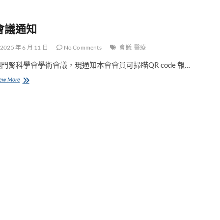
會議通知
2025 年 6 月 11 日
No Comments
會議
醫療
門腎科學會學術會議，現通知本會會員可掃瞄QR code 報…
會
ew More
議
通
知