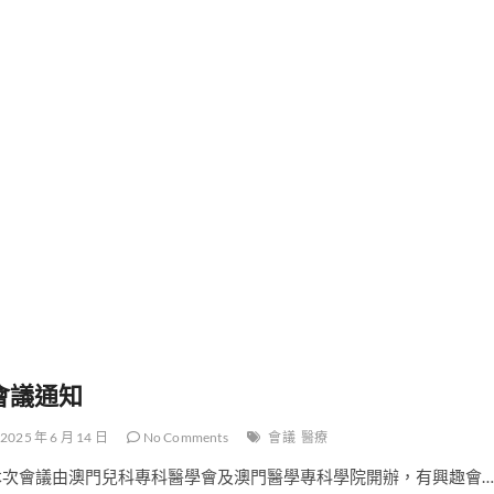
知
會議通知
2025 年 6 月 14 日
No Comments
會議
醫療
本次會議由澳門兒科專科醫學會及澳門醫學專科學院開辦，有興趣會…