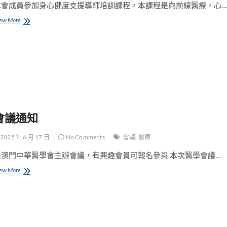
本會成員參加身心健度支援導師培訓課程，本課程是向前線醫療，心…
參
ew More
加
身
心
健
度
支
援
導
師
培
會議通知
訓
課
2025 年 6 月 17 日
No Comments
會議
醫療
程
由澳門中華醫學會主辦會議，有興趣會員可報名參與 本次醫學會議…
會
ew More
議
通
知