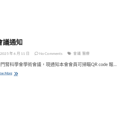
會議通知
2025 年 6 月 11 日
No Comments
會議
醫療
門腎科學會學術會議，現通知本會會員可掃瞄QR code 報…
會
ew More
議
通
知