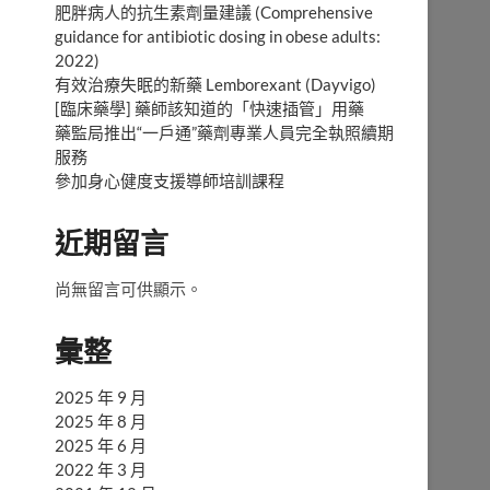
肥胖病人的抗生素劑量建議 (Comprehensive
guidance for antibiotic dosing in obese adults:
2022)
有效治療失眠的新藥 Lemborexant (Dayvigo)
[臨床藥學] 藥師該知道的「快速插管」用藥
藥監局推出“一戶通”藥劑專業人員完全執照續期
服務
參加身心健度支援導師培訓課程
近期留言
尚無留言可供顯示。
彙整
2025 年 9 月
2025 年 8 月
2025 年 6 月
2022 年 3 月