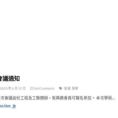
會議通知
2025 年 6 月 15 日
No Comments
會議
醫療
本次會議由社工局及工聯開辦，有興趣會員可報名參加。 本次學術…
會
ew More
議
通