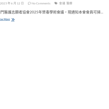
2025 年 6 月 12 日
No Comments
會議
醫療
澳門醫護志願者協會2025年禁毒學術會議，現通知本會會員可掃…
會
ew More
議
通
知